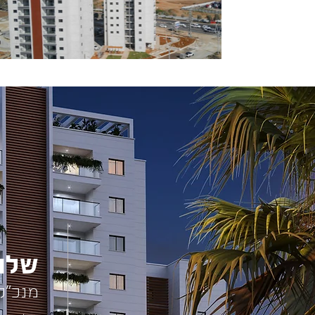
שלומ
מנכ"ל