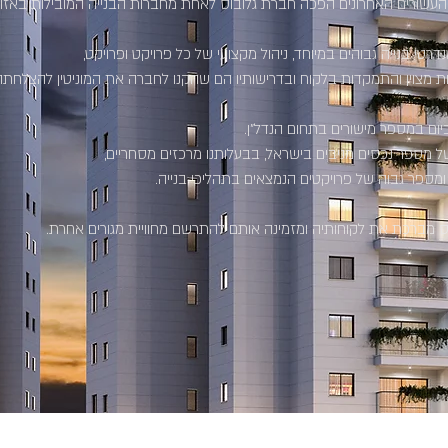
העשורים האחרונים הפכה חברת גלובוס לאחת מחברות הבנייה המובילות באזור
רטי בנייה גבוהים במיוחד, ניהול מקצועי של כל פרויקט ופרויקט,
ת מצוין והתמקדות בלקוח ובדרישותיו הם שהקנו לחברה את המוניטין להצלחתה
כיום במספר מישורים בתחום הנדל”ן.
ל מספר נכסים מניבים בישראל, בבעלותנו מרכזים מסחריים,
מספר גבוה של פרויקטים הנמצאים בתהליכי בנייה.
ס מברכת את לקוחותיה ומזמינה אותם להתרשם מחוויית מגורים אחרת.